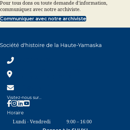
Pour tous dons ou toute demande d’information,
communiquez avec notre archiviste.
Communiquer avec notre archiviste
Société d'histoire de la Haute-Yamaska
(450) 372-4500
(450) 372-4500
142, rue Dufferin bureau 200
Granby (Québec) J2G 4X1
info@shhy.info
info@shhy.info
Visitez-nous sur...
Facebook SHHY
Instagram SHHY
Horaire
Lundi - Vendredi
9:00 – 16:00