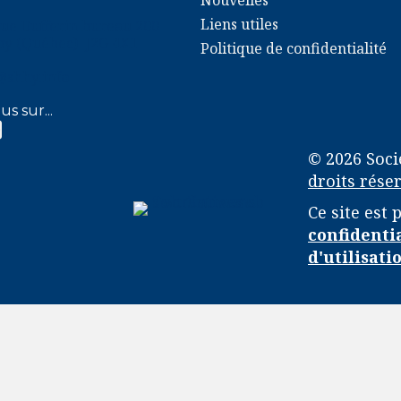
Liens utiles
rue Dufferin bureau 200
y (Québec) J2G 4X1
Politique de confidentialité
y.info
@shhy.info
us sur...
k SHHY
gram SHHY
© 2026 Soci
droits réser
Ce site est
confidenti
d'utilisati