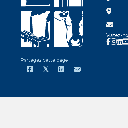
142, 
Granb
info@shh
info
Visitez-no
Faceboo
Insta
Partagez cette page
𝕏