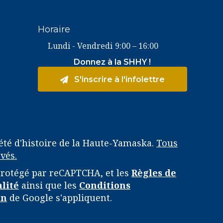
Horaire
Lundi - Vendredi
9:00 – 16:00
Donnez à la SHHY !
S'inscrire à l'infolettre
été d'histoire de la Haute-Yamaska.
Tous
vés.
 protégé par reCAPTCHA, et les
Règles de
alité
ainsi que les
Conditions
on
de Google s'appliquent.