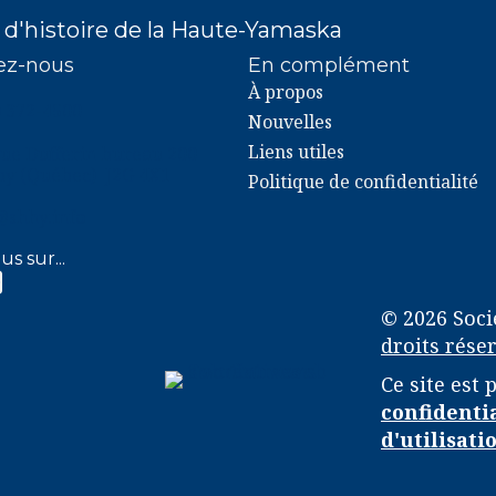
 d'histoire de la Haute-Yamaska
ez-nous
En complément
À propos
2-4500
) 372-4500
Nouvelles
Liens utiles
rue Dufferin bureau 200
y (Québec) J2G 4X1
Politique de confidentialité
y.info
@shhy.info
us sur...
k SHHY
gram SHHY
© 2026 Soci
droits réser
Ce site est
confidenti
d'utilisati