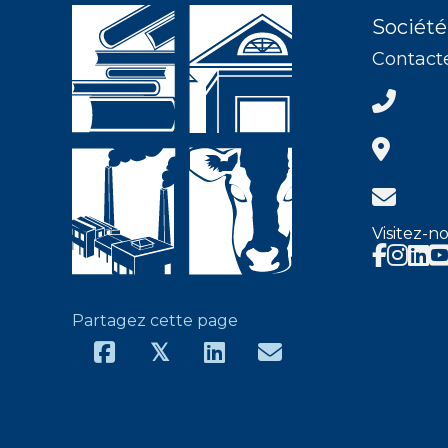
Société
Contact
(450) 37
(450
142, 
Granb
info@shh
info
Visitez-no
Faceboo
Insta
Partagez cette page
𝕏