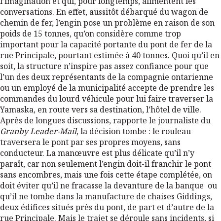
l’imagination et qui, pour longtemps, alimentent les
conversations. En effet, aussitôt débarqué du wagon de
chemin de fer, l’engin pose un problème en raison de son
poids de 15 tonnes, qu’on considère comme trop
important pour la capacité portante du pont de fer de la
rue Principale, pourtant estimée à 40 tonnes. Quoi qu’il en
soit, la structure n’inspire pas assez confiance pour que
l’un des deux représentants de la compagnie ontarienne
ou un employé de la municipalité accepte de prendre les
commandes du lourd véhicule pour lui faire traverser la
Yamaska, en route vers sa destination, l’hôtel de ville.
Après de longues discussions, rapporte le journaliste du
Granby Leader-Mail
, la décision tombe : le rouleau
traversera le pont par ses propres moyens, sans
conducteur. La manœuvre est plus délicate qu’il n’y
paraît, car non seulement l’engin doit-il franchir le pont
sans encombres, mais une fois cette étape complétée, on
doit éviter qu’il ne fracasse la devanture de la banque ou
qu’il ne tombe dans la manufacture de chaises Giddings,
deux édifices situés près du pont, de part et d’autre de la
rue Principale. Mais le trajet se déroule sans incidents, si