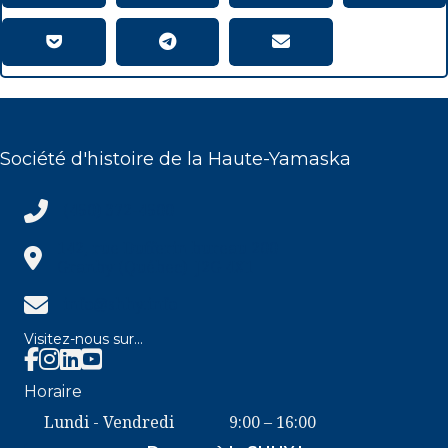
Société d'histoire de la Haute-Yamaska
(450) 372-4500
(450) 372-4500
142, rue Dufferin bureau 200
Granby (Québec) J2G 4X1
info@shhy.info
info@shhy.info
Visitez-nous sur...
Facebook SHHY
Instagram SHHY
Horaire
Lundi - Vendredi
9:00 – 16:00