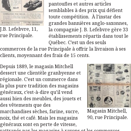
pantoufles et autres articles
semblables à des prix qui défient
toute compétition. À l’instar des
grandes bannières anglo-saxonnes,
J.B. Lefebvre, 11,
la compagnie J. B. Lefebvre gère 33
rue Principale.
établissements répartis dans tout le
Québec. C’est un des seuls
commerces de la rue Principale à offrir la livraison à ses
clients, moyennant des frais de 15 cents.
Depuis 1889, le magasin Mitchell
dessert une clientèle granbyenne et
régionale. C’est un commerce dans
la plus pure tradition des magasins
généraux, c’est-à-dire qu’il vend
aussi bien des meubles, des jouets et
des vêtements que des
Magasin Mitchell,
marchandises sèches, farine, sucre,
90, rue Principale.
noix, thé et café. Mais les magasins
généraux sont en perte de vitesse,
rattrapés par les magasins à rayons et les commerces