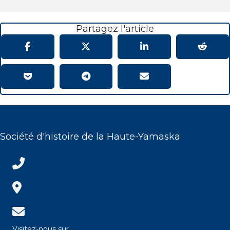
Partagez l'article
Société d'histoire de la Haute-Yamaska
(450) 372-4500
(450) 372-4500
142, rue Dufferin bureau 200
Granby (Québec) J2G 4X1
info@shhy.info
info@shhy.info
Visitez-nous sur...