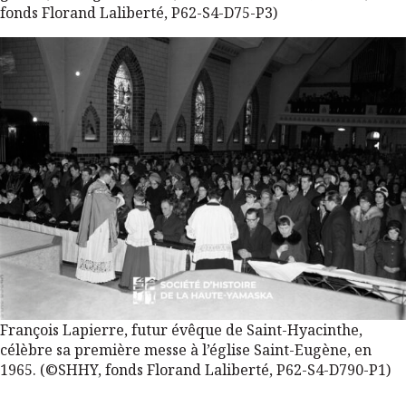
fonds Florand Laliberté, P62-S4-D75-P3)
François Lapierre, futur évêque de Saint-Hyacinthe,
célèbre sa première messe à l’église Saint-Eugène, en
1965. (©SHHY, fonds Florand Laliberté, P62-S4-D790-P1)