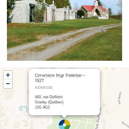
+
Cimetière Mgr Pelletier –
1927
−
ADRESSE
460, rue Dufferin
Granby (Québec)
J2G 9G2