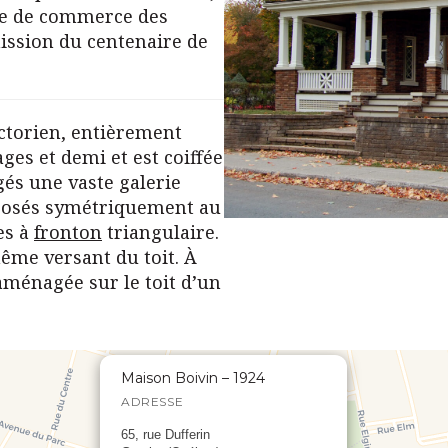
e de commerce des
ission du centenaire de
ictorien, entièrement
ges et demi et est coiffée
gés une vaste galerie
osés symétriquement au
es à
fronton
triangulaire.
même versant du toit. À
 aménagée sur le toit d’un
Maison Boivin – 1924
ADRESSE
65, rue Dufferin