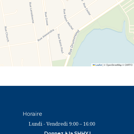
Leaflet
|
© OpenStreetMap © CARTO
Horaire
Lundi - Vendredi
9:00 – 16:00
Donnez à la SHHY !