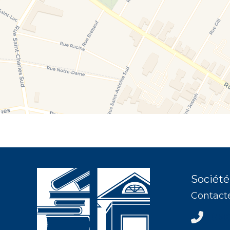
Société
Contact
(450) 37
(450