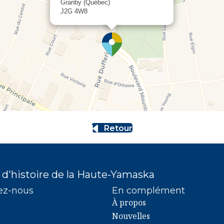
Granby (Québec)
J2G 4W8
Retour
 d'histoire de la Haute-Yamaska
ez-nous
En complément
À propos
2-4500
) 372-4500
Nouvelles