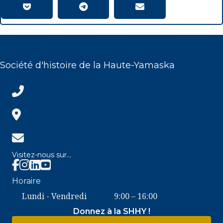
Société d'histoire de la Haute-Yamaska
(450) 372-4500
(450) 372-4500
142, rue Dufferin bureau 200
Granby (Québec) J2G 4X1
info@shhy.info
info@shhy.info
Visitez-nous sur...
Facebook SHHY
Instagram SHHY
Horaire
Lundi - Vendredi
9:00 – 16:00
Donnez à la SHHY !