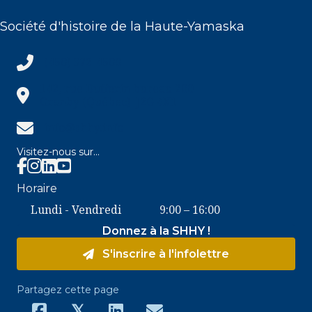
Société d'histoire de la Haute-Yamaska
(450) 372-4500
(450) 372-4500
142, rue Dufferin bureau 200
Granby (Québec) J2G 4X1
info@shhy.info
info@shhy.info
Visitez-nous sur...
Facebook SHHY
Instagram SHHY
Horaire
Lundi - Vendredi
9:00 – 16:00
Donnez à la SHHY !
S'inscrire à l'infolettre
Partagez cette page
𝕏