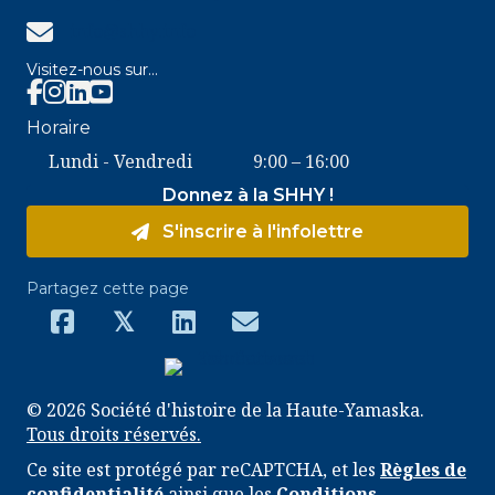
info@shhy.info
info@shhy.info
Visitez-nous sur...
Facebook SHHY
Instagram SHHY
Horaire
Lundi - Vendredi
9:00 – 16:00
Donnez à la SHHY !
S'inscrire à l'infolettre
Partagez cette page
𝕏
© 2026 Société d'histoire de la Haute-Yamaska.
Tous droits réservés.
Ce site est protégé par reCAPTCHA, et les
Règles de
confidentialité
ainsi que les
Conditions