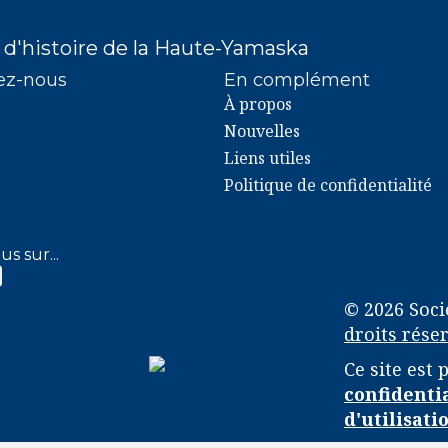
 d'histoire de la Haute-Yamaska
ez-nous
En complément
À propos
2-4500
) 372-4500
Nouvelles
Liens utiles
rue Dufferin bureau 200
y (Québec) J2G 4X1
Politique de confidentialité
y.info
@shhy.info
us sur...
k SHHY
gram SHHY
© 2026 Soci
droits réser
Ce site est
confidenti
d'utilisati