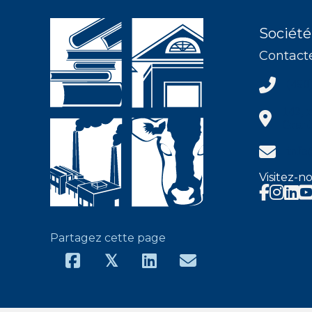
Société
Contact
(450) 37
(450
142, 
Granb
info@shh
info
Visitez-no
Faceboo
Insta
Partagez cette page
𝕏