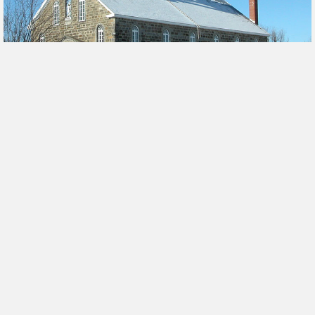
Les déboires politiques du curé de
Milton
Par
Mario Gendron
|
21 février 2013
« Le ciel est bleu et l’enfer est rouge ». C’est ce
qu’on disait autrefois pour s’amuser du profond
attachement de certains ecclésiastiques aux
valeurs véhiculées par le parti conservateur (les
bleus)…