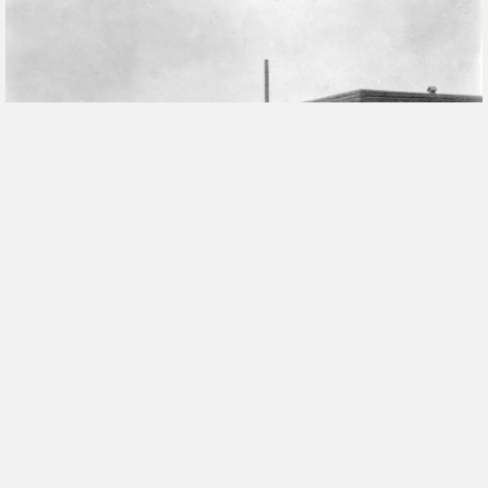
La célébration des récoltes à Roxton-
Sud
Par
Mario Gendron
|
25 octobre 2010
Au cours des années 1920, une petite société
canadienne-anglaise d’origine américaine vit à
Roxton-Sud les dernières belles années d’une
période de prospérité et de développement,
enclenchée avec l’arrivée du chemin…